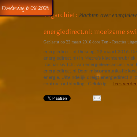
Donderdag 6-08-2026
Tagarchief:
klachten over energielev
energiedirect.nl: moeizame swi
Geplaatst op
22 maart 2016
door
Ton
-
Reacties uitge
energiedirect.nl Dinsdag, 22 maart 2016. De
energiedirect.nl) in Metro’s klachtenrubrie
Izachar switcht van energieleverancier: van 
energiedirect.nl Door miscommunicatie kost
energie. Uiteindelijk dreigt energiedirect.nl 
contractontbinding. Gelukkig …
Lees verde